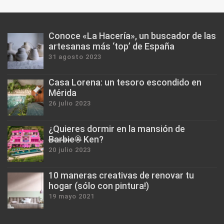
Conoce «La Hacería», un buscador de las
artesanas más ‘top’ de España
31 agosto 2023
Casa Lorena: un tesoro escondido en
Mérida
26 julio 2023
¿Quieres dormir en la mansión de
B̶a̶r̶b̶i̶e̶®̶ Ken?
20 julio 2023
10 maneras creativas de renovar tu
hogar (sólo con pintura!)
19 mayo 2021