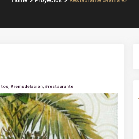
Home
Proyectos
Restaurante «Rama 9»
,
,
ctos
#remodelación
#restaurante