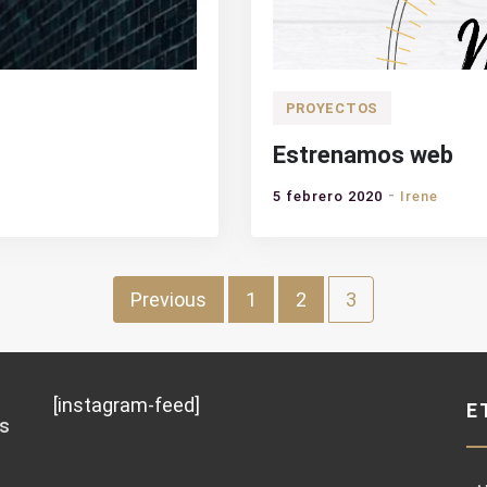
PROYECTOS
Estrenamos web
5 febrero 2020
Irene
Previous
1
2
3
[instagram-feed]
E
ás