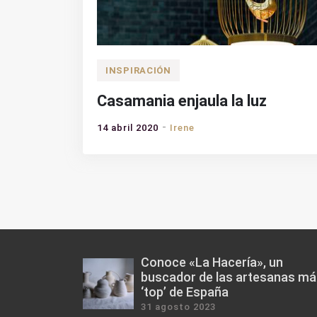
INSPIRACIÓN
Casamania enjaula la luz
14 abril 2020
Irene
Navegación
de
entradas
Conoce «La Hacería», un
buscador de las artesanas m
‘top’ de España
31 agosto 2023