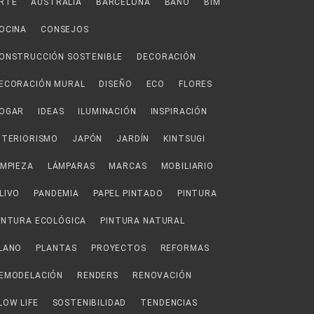
RTE
AUSTRALIA
BARCELONA
BAÑO
BIM
OCINA
CONSEJOS
ONSTRUCCIÓN SOSTENIBLE
DECORACIÓN
ECORACIÓN MURAL
DISEÑO
ECO
FLORES
OGAR
IDEAS
ILUMINACIÓN
INSPIRACIÓN
NTERIORISMO
JAPÓN
JARDÍN
KINTSUGI
IMPIEZA
LÁMPARAS
MARCAS
MOBILIARIO
LIVO
PANDEMIA
PAPEL PINTADO
PINTURA
INTURA ECOLÓGICA
PINTURA NATURAL
LANO
PLANTAS
PROYECTOS
REFORMAS
EMODELACIÓN
RENDERS
RENOVACIÓN
LOW LIFE
SOSTENIBILIDAD
TENDENCIAS